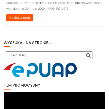
Rodzice proszeni są o dostarczenie do sekretariatu potwierdzenia
woli do dnia 29 maja 2024r. [POBIERZ LISTE]
Czytaj więcej
WYSZUKAJ NA STRONIE …
Search
FILM PROMOCYJNY
Odtwarzacz
video