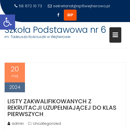
58 672 10 73
sekretariat@sp6wejherowo.pl
Otwórz pasek narzędzi
BIP
Szkoła Podstawowa nr 6
im. Tadeusza Kościuszki w Wejherowie
DZIEŃ:
2024-05-20
Skip
to
20
content
maj
2024
LISTY ZAKWALIFIKOWANYCH Z
REKRUTACJI UZUPEŁNIAJĄCEJ DO KLAS
PIERWSZYCH
admin
Uncategorized