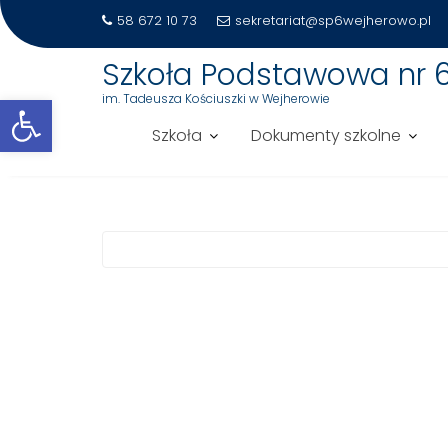
58 672 10 73
sekretariat@sp6wejherowo.pl
Szkoła Podstawowa nr 
Otwórz pasek narzędzi
im. Tadeusza Kościuszki w Wejherowie
Szkoła
Dokumenty szkolne
STREFA UCZNIA
Skip
to
content