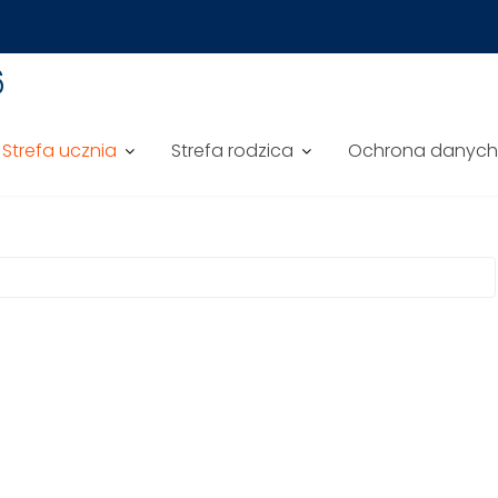
6
Strefa ucznia
Strefa rodzica
Ochrona danyc