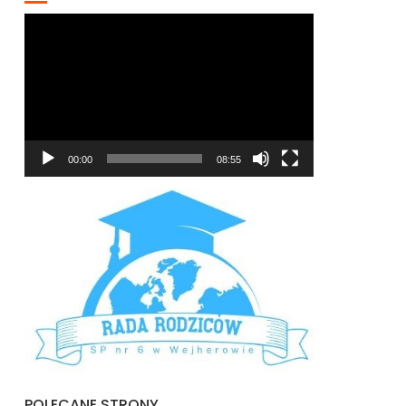
Odtwarzacz
video
00:00
08:55
POLECANE STRONY