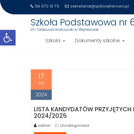
58 672 10 73
sekretariat@sp6wejherowo.pl
Szkoła Podstawowa nr 
Otwórz pasek narzędzi
im. Tadeusza Kościuszki w Wejherowie
Szkoła
Dokumenty szkolne
MIESIĄC:
KWIECIEŃ 2024
Skip
to
17
content
kwi
2024
LISTA KANDYDATÓW PRZYJĘTYCH 
2024/2025
admin
Uncategorized