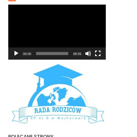
Odtwarzacz
video
00:00
08:55
POLECANE STRONY