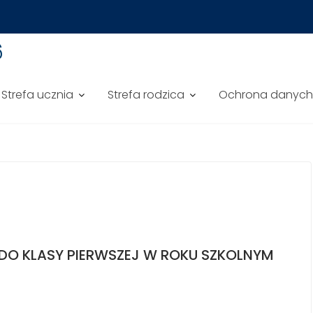
6
Strefa ucznia
Strefa rodzica
Ochrona danyc
DO KLASY PIERWSZEJ W ROKU SZKOLNYM