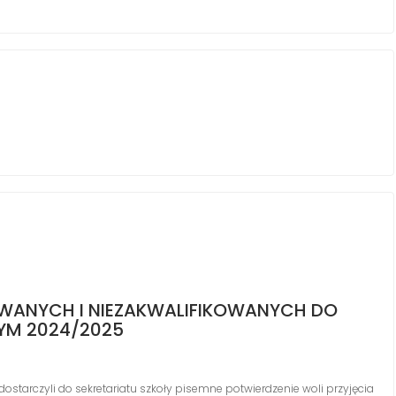
WANYCH I NIEZAKWALIFIKOWANYCH DO
NYM 2024/2025
dostarczyli do sekretariatu szkoły pisemne potwierdzenie woli przyjęcia