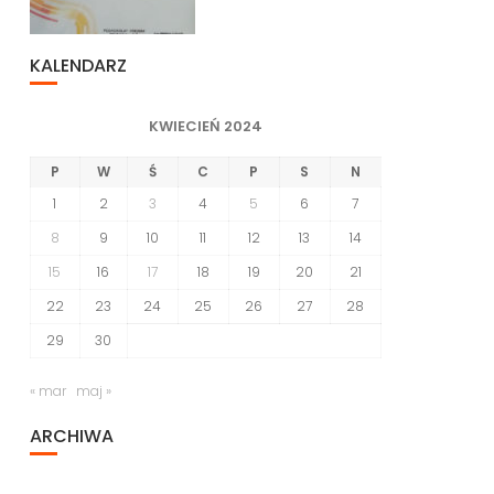
KALENDARZ
KWIECIEŃ 2024
P
W
Ś
C
P
S
N
1
2
3
4
5
6
7
8
9
10
11
12
13
14
15
16
17
18
19
20
21
22
23
24
25
26
27
28
29
30
« mar
maj »
ARCHIWA
Archiwa