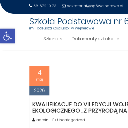
58 672 10 73
sekretariat@sp6wejherowo.pl
Szkoła Podstawowa nr 
Otwórz pasek narzędzi
im. Tadeusza Kościuszki w Wejherowie
Szkoła
Dokumenty szkolne
DZIEŃ:
2026-05-04
Skip
to
4
content
maj
2026
KWALIFIKACJE DO VII EDYCJI W
EKOLOGICZNEGO „Z PRZYRODĄ NA 
admin
Uncategorized