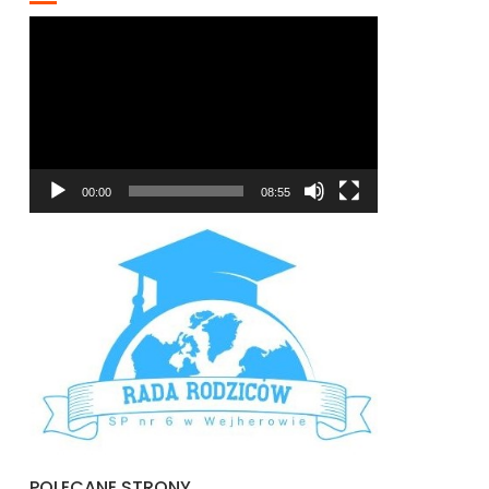
Odtwarzacz
video
00:00
08:55
POLECANE STRONY