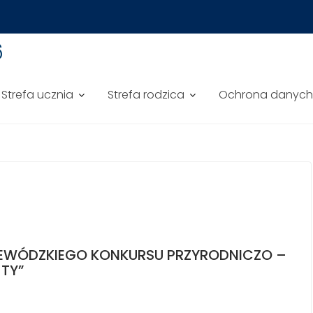
6
Strefa ucznia
Strefa rodzica
Ochrona danyc
OJEWÓDZKIEGO KONKURSU PRZYRODNICZO –
TY”