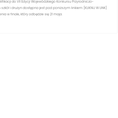
ifikacji do VII Edycji Wojewódzkiego Konkursu Przyrodniczo-
szkół i drużyn dostępna jest pod poniższym linkiem: [KLIKNIJ W LINK]
a w finale, który odbędzie się 21 maja.