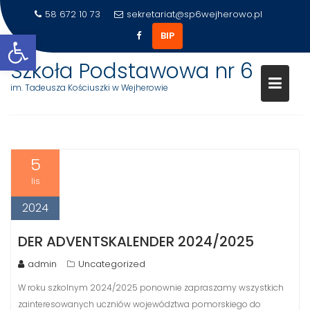
58 672 10 73
sekretariat@sp6wejherowo.pl
Otwórz pasek narzędzi
BIP
Szkoła Podstawowa nr 6
im. Tadeusza Kościuszki w Wejherowie
MIESIĄC:
LISTOPAD 2024
Skip
to
5
content
lis
2024
DER ADVENTSKALENDER 2024/2025
admin
Uncategorized
W roku szkolnym 2024/2025 ponownie zapraszamy wszystkich
zainteresowanych uczniów województwa pomorskiego do